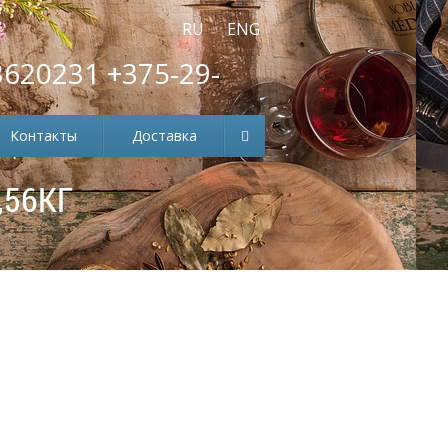
RU
ENG
3620231 +375-29-
Контакты
Доставка
,56КГ