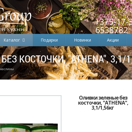
+375-17-
6538782
Каталог
Подарки
Новинки
Акции
ЕЗ КОСТОЧКИ, "ATHENA", 3,1/1
 маслины
Оливки зеленые без
косточки, "ATHENA",
3,1/1,56кг